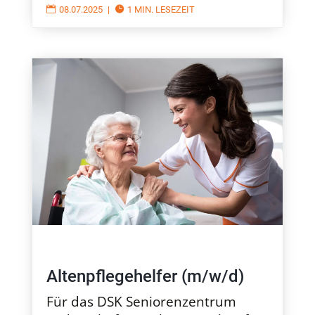

08.07.2025
|

1 MIN. LESEZEIT
Altenpflegehelfer (m/w/d)
Für das DSK Seniorenzentrum