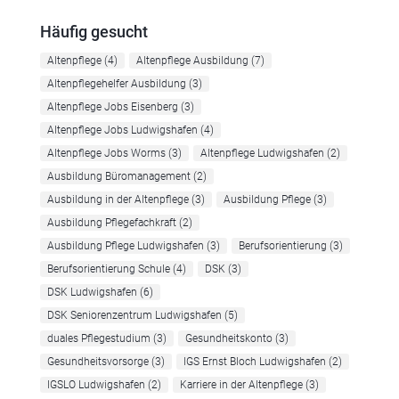
Häufig gesucht
Altenpflege
(4)
Altenpflege Ausbildung
(7)
Altenpflegehelfer Ausbildung
(3)
Altenpflege Jobs Eisenberg
(3)
Altenpflege Jobs Ludwigshafen
(4)
Altenpflege Jobs Worms
(3)
Altenpflege Ludwigshafen
(2)
Ausbildung Büromanagement
(2)
Ausbildung in der Altenpflege
(3)
Ausbildung Pflege
(3)
Ausbildung Pflegefachkraft
(2)
Ausbildung Pflege Ludwigshafen
(3)
Berufsorientierung
(3)
Berufsorientierung Schule
(4)
DSK
(3)
DSK Ludwigshafen
(6)
DSK Seniorenzentrum Ludwigshafen
(5)
duales Pflegestudium
(3)
Gesundheitskonto
(3)
Gesundheitsvorsorge
(3)
IGS Ernst Bloch Ludwigshafen
(2)
IGSLO Ludwigshafen
(2)
Karriere in der Altenpflege
(3)