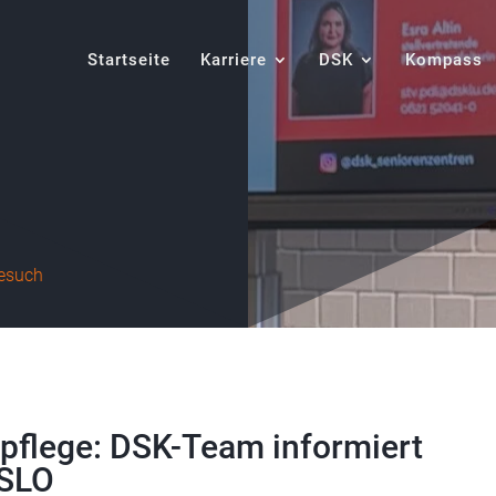
Startseite
Karriere
DSK
Kompass
esuch
npflege: DSK-Team informiert
GSLO