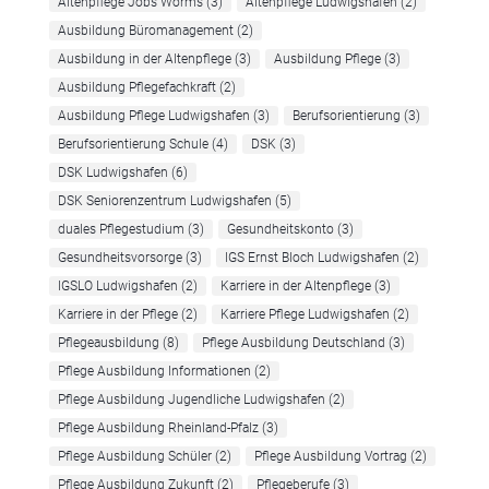
Altenpflege Jobs Worms
(3)
Altenpflege Ludwigshafen
(2)
Ausbildung Büromanagement
(2)
Ausbildung in der Altenpflege
(3)
Ausbildung Pflege
(3)
Ausbildung Pflegefachkraft
(2)
Ausbildung Pflege Ludwigshafen
(3)
Berufsorientierung
(3)
Berufsorientierung Schule
(4)
DSK
(3)
DSK Ludwigshafen
(6)
DSK Seniorenzentrum Ludwigshafen
(5)
duales Pflegestudium
(3)
Gesundheitskonto
(3)
Gesundheitsvorsorge
(3)
IGS Ernst Bloch Ludwigshafen
(2)
IGSLO Ludwigshafen
(2)
Karriere in der Altenpflege
(3)
Karriere in der Pflege
(2)
Karriere Pflege Ludwigshafen
(2)
Pflegeausbildung
(8)
Pflege Ausbildung Deutschland
(3)
Pflege Ausbildung Informationen
(2)
Pflege Ausbildung Jugendliche Ludwigshafen
(2)
Pflege Ausbildung Rheinland-Pfalz
(3)
Pflege Ausbildung Schüler
(2)
Pflege Ausbildung Vortrag
(2)
Pflege Ausbildung Zukunft
(2)
Pflegeberufe
(3)